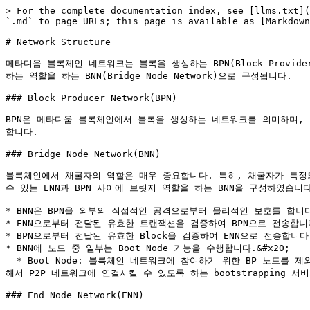
> For the complete documentation index, see [llms.txt](
`.md` to page URLs; this page is available as [Markdown
# Network Structure

메타디움 블록체인 네트워크는 블록을 생성하는 BPN(Block Provide
하는 역할을 하는 BNN(Bridge Node Network)으로 구성됩니다.

### Block Producer Network(BPN)

BPN은 메타디움 블록체인에서 블록을 생성하는 네트워크를 의미하며,
합니다.

### Bridge Node Network(BNN)

블록체인에서 채굴자의 역할은 매우 중요합니다. 특히, 채굴자가 특정
수 있는 ENN과 BPN 사이에 브릿지 역할을 하는 BNN을 구성하였습니다.&
* BNN은 BPN을 외부의 직접적인 공격으로부터 물리적인 보호를 합니다.&
* ENN으로부터 전달된 유효한 트랜잭션을 검증하여 BPN으로 전송합니다
* BPN으로부터 전달된 유효한 Block을 검증하여 ENN으로 전송합니다.
* BNN에 노드 중 일부는 Boot Node 기능을 수행합니다.&#x20;

  * Boot Node: 블록체인 네트워크에 참여하기 위한 BP 노드를 제외한 모든 신규 노드는 이웃노드들로부터 생성된 모든 블록데이터를 받아야 합니다. 네트워크에 참여한 신규 노드가 P2P hand shaking을 통
해서 P2P 네트워크에 연결시킬 수 있도록 하는 bootstrapping
### End Node Network(ENN)
